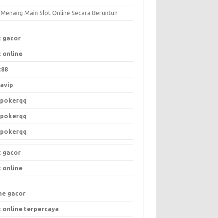
k Menang Main Slot Online Secara Beruntun
t gacor
t online
t88
avip
bpokerqq
bpokerqq
bpokerqq
t gacor
t online
e gacor
t online terpercaya