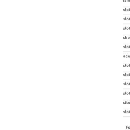
jag
slo
slo
slo
sbo
slo
age
slo
slo
slo
slo
sit
slo
Fo