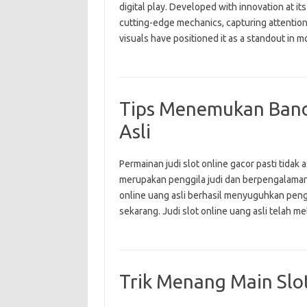
digital play. Developed with innovation at it
cutting-edge mechanics, capturing attention 
visuals have positioned it as a standout in
Tips Menemukan Band
Asli
Permainan judi slot online gacor pasti tidak 
merupakan penggila judi dan berpengalaman d
online uang asli berhasil menyuguhkan pen
sekarang. Judi slot online uang asli telah 
Trik Menang Main Slo