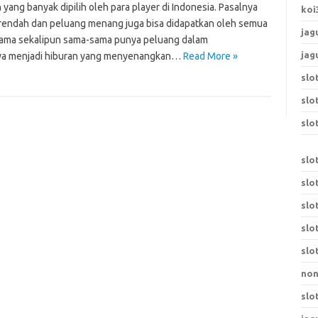
 yang banyak dipilih oleh para player di Indonesia. Pasalnya
koi
ng rendah dan peluang menang juga bisa didapatkan oleh semua
jag
r lama sekalipun sama-sama punya peluang dalam
jag
nya menjadi hiburan yang menyenangkan…
Read More »
slo
slo
slo
slo
slo
slo
slo
slo
non
slo